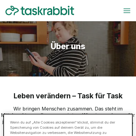
Über uns
Leben verändern – Task für Task
Wir bringen Menschen zusammen. Das steht im
Mittelpunkt von allem, was wir tun. Wir wissen, dass es für
jede Person, die ihre Heizung vor dem Winter reparieren,
Wenn du auf „Alle Cookies akzeptieren“ klickst, stimmst du der
das Kinderzimmer für ihr Neugeborenes einrichten oder
Speicherung von Cookies auf deinem Gerät zu, um die
Websitenavigation zu verbessern, die Websitenutzung zu
einen Fernseher rechtzeitig vor Spielbeginn montieren