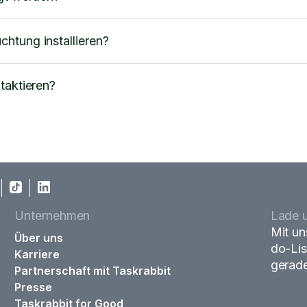
htung installieren?
taktieren?
Unternehmen
Lade u
Mit un
Über uns
do-Lis
Karriere
gerade
Partnerschaft mit Taskrabbit
Presse
Taskrabbit for Good