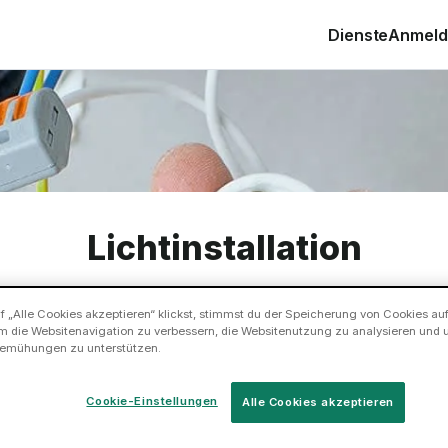
Dienste
Anmelde
Lichtinstallation
 „Alle Cookies akzeptieren“ klickst, stimmst du der Speicherung von Cookies au
m die Websitenavigation zu verbessern, die Websitenutzung zu analysieren und 
appe nicht im Dunkeln – buche einen Tasker, um Lamp
emühungen zu unterstützen.
anbringen oder Glühbirnen wechseln zu lassen!
Cookie-Einstellungen
Alle Cookies akzeptieren
Jetzt buchen