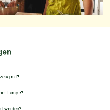
agen
kzeug mit?
iner Lampe?
igt werden?