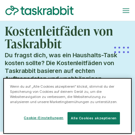
Kostenleitfäden von
Taskrabbit
Du fragst dich, was ein Haushalts-Task
kosten sollte? Die Kostenleitfäden von
Taskrabbit basieren auf echten
Auftragsdaten und unabhängigen
Untersuchungen in Deutschland. Darin
Wenn du auf „Alle Cookies akzeptieren“ klickst, stimmst du der
Speicherung von Cookies auf deinem Gerät zu, um die
findest du klare und aktuelle
Websitenavigation zu verbessern, die Websitenutzung zu
Preisinformationen für deine
analysieren und unsere Marketingbemühungen zu unterstützen.
Dienstleistungen.
Cookie-Einstellungen
Alle Cookies akzeptieren
Kostenleitfäden ansehen