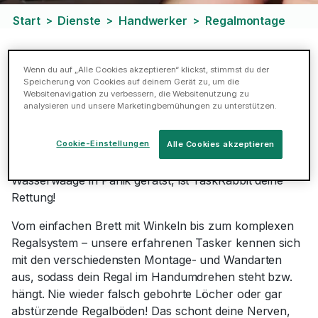
Start
Dienste
Handwerker
Regalmontage
>
>
>
Regale aufbauen lassen
Wenn du auf „Alle Cookies akzeptieren“ klickst, stimmst du der
Speicherung von Cookies auf deinem Gerät zu, um die
Websitenavigation zu verbessern, die Websitenutzung zu
analysieren und unsere Marketingbemühungen zu unterstützen.
So ein Regal ist schon praktisch. Es bietet Platz, schafft
Ordnung und sieht bestenfalls auch noch schick aus.
Cookie-Einstellungen
Alle Cookies akzeptieren
Wäre da nur nicht die lästige Montage… Wenn du allein
beim Gedanken an Schrauben, Bohrer und
Wasserwaage in Panik gerätst, ist TaskRabbit deine
Rettung!
Vom einfachen Brett mit Winkeln bis zum komplexen
Regalsystem – unsere erfahrenen Tasker kennen sich
mit den verschiedensten Montage- und Wandarten
aus, sodass dein Regal im Handumdrehen steht bzw.
hängt. Nie wieder falsch gebohrte Löcher oder gar
abstürzende Regalböden! Das schont deine Nerven,