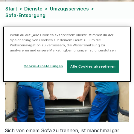
Start
Dienste
Umzugsservices
>
>
>
Sofa-Entsorgung
Hilfe bei der Sofaentsorgung
Wenn du auf „Alle Cookies akzeptieren“ klickst, stimmst du der
Speicherung von Cookies auf deinem Gerät zu, um die
Websitenavigation zu verbessern, die Websitenutzung zu
analysieren und unsere Marketingbemühungen zu unterstützen.
Cookie-Einstellungen
Alle Cookies akzeptieren
Sich von einem Sofa zu trennen, ist manchmal gar