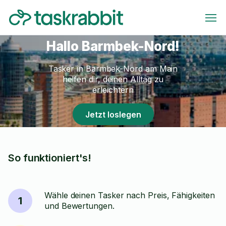
Hallo Barmbek-Nord!
Tasker in Barmbek-Nord am Main
helfen dir, deinen Alltag zu
erleichtern
Jetzt loslegen
So funktioniert's!
Wähle deinen Tasker nach Preis, Fähigkeiten
1
und Bewertungen.