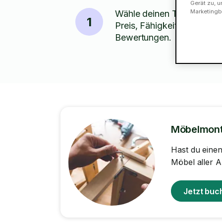
Gerät zu, u
Marketingb
Wähle deinen Tasker nach
1
Preis, Fähigkeiten und
Bewertungen.
Möbelmon
Hast du eine
Möbel aller A
Jetzt buc