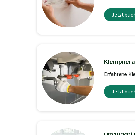
Jetzt buc
Klempnera
Erfahrene Kl
Jetzt buc
Umzugshil