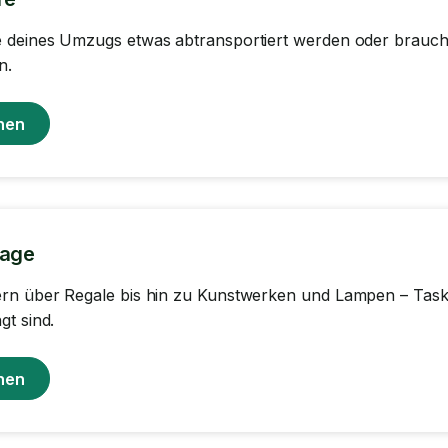
 deines Umzugs etwas abtransportiert werden oder brauchs
n.
hen
age
n über Regale bis hin zu Kunstwerken und Lampen – Tasker 
t sind.
hen