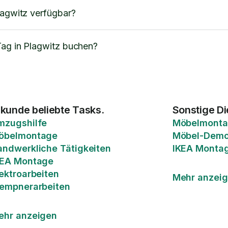
lagwitz verfügbar?
Tag in Plagwitz buchen?
rkunde beliebte Tasks.
Sonstige Di
mzugshilfe
Möbelmont
öbelmontage
Möbel-Demo
andwerkliche Tätigkeiten
IKEA Monta
KEA Montage
ektroarbeiten
Mehr anzei
lempnerarbeiten
ehr anzeigen