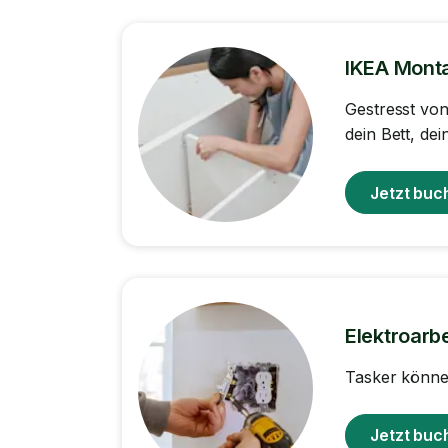
IKEA Mont
Gestresst vo
dein Bett, d
Jetzt buc
Elektroarb
Tasker können
Jetzt buc