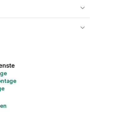
enste
age
ntage
ge
gen