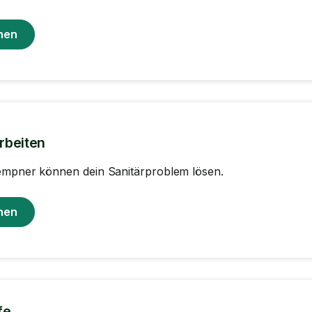
hen
rbeiten
empner können dein Sanitärproblem lösen.
hen
fe