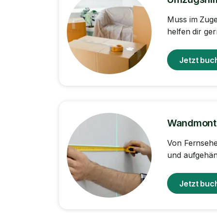
Muss im Zuge
helfen dir ger
Jetzt buc
Wandmont
Von Fernseher
und aufgehäng
Jetzt buc