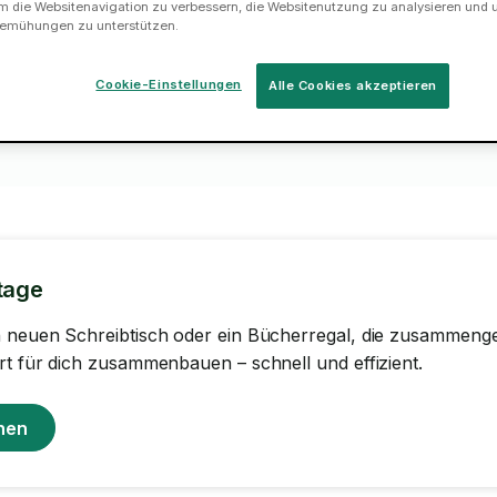
m die Websitenavigation zu verbessern, die Websitenutzung zu analysieren und 
emühungen zu unterstützen.
Buche einen Tasker, potenziell
2
3
schon für heute.
Cookie-Einstellungen
Alle Cookies akzeptieren
tage
n neuen Schreibtisch oder ein Bücherregal, die zusamme
rt für dich zusammenbauen – schnell und effizient.
hen