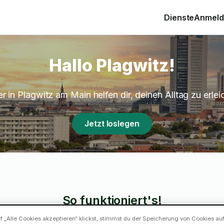
Dienste
Anmelde
Hallo Plagwitz!
r in Plagwitz am Main helfen dir, deinen Alltag zu erlei
Jetzt loslegen
So funktioniert's!
 „Alle Cookies akzeptieren“ klickst, stimmst du der Speicherung von Cookies au