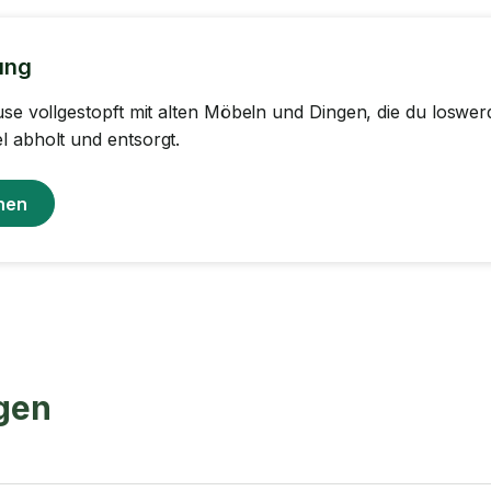
ung
use vollgestopft mit alten Möbeln und Dingen, die du losw
 abholt und entsorgt.
hen
agen