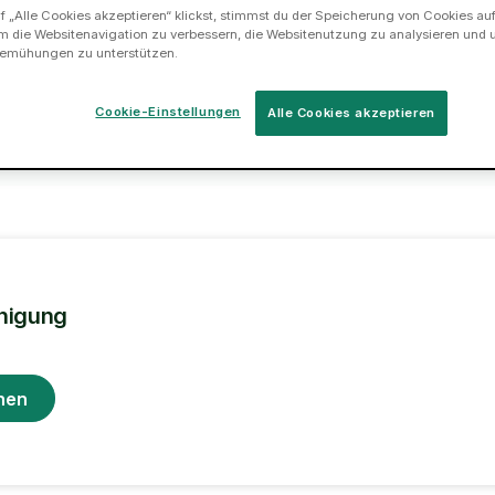
 „Alle Cookies akzeptieren“ klickst, stimmst du der Speicherung von Cookies au
Buche einen Tasker, potenziell
m die Websitenavigation zu verbessern, die Websitenutzung zu analysieren und 
2
3
schon für heute.
emühungen zu unterstützen.
Cookie-Einstellungen
Alle Cookies akzeptieren
nigung
hen