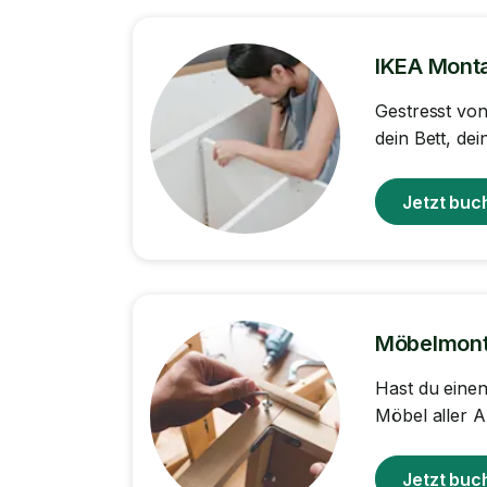
IKEA Mont
Gestresst vo
dein Bett, d
Jetzt buc
Möbelmon
Hast du eine
Möbel aller A
Jetzt buc