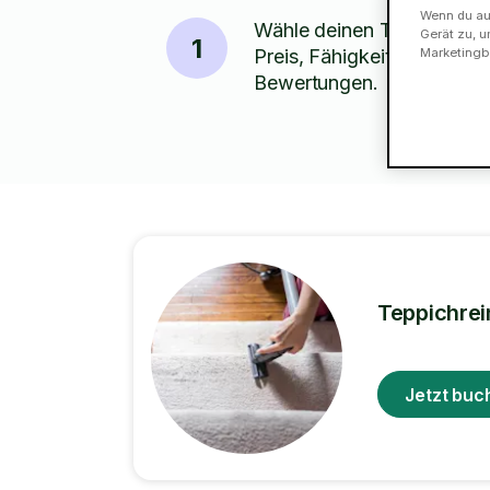
Wenn du auf
Wähle deinen Tasker nach
Gerät zu, u
1
Preis, Fähigkeiten und
Marketingb
Bewertungen.
Teppichrei
Jetzt buc