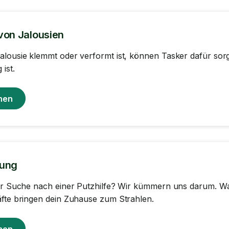
von Jalousien
lousie klemmt oder verformt ist, können Tasker dafür sorge
 ist.
hen
gung
er Suche nach einer Putzhilfe? Wir kümmern uns darum. Wa
fte bringen dein Zuhause zum Strahlen.
hen