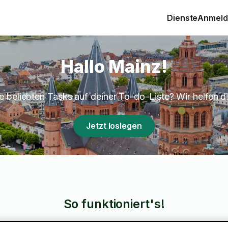
Dienste
Anmelde
Hallo Mainz!
 beliebten Tasks auf deiner To-do-Liste? Wir helfen dir
Jetzt loslegen
So funktioniert's!