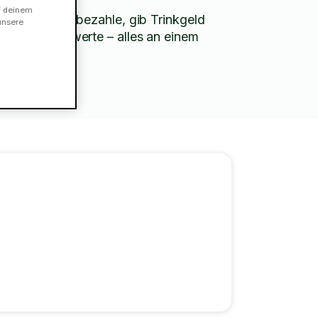
f deinem
Chatte, bezahle, gib Trinkgeld
unsere
und bewerte – alles an einem
Ort.