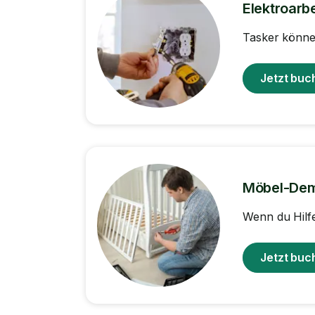
Elektroarb
Tasker können
Jetzt buc
Möbel-De
Wenn du Hilf
Jetzt buc