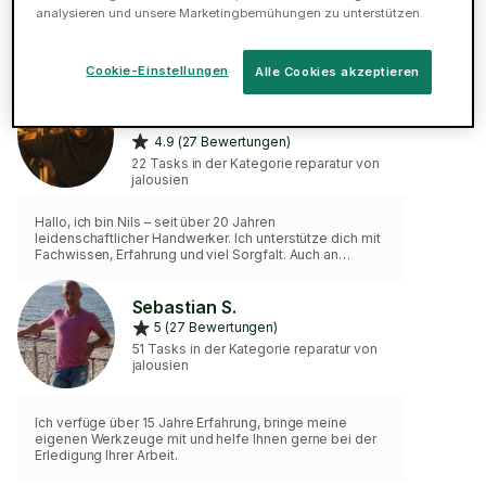
analysieren und unsere Marketingbemühungen zu unterstützen.
Ich habe viele Erfahrungen. Ich habe mein eigene
Werkzeuge. Ich mache meine Arbeit
verantwortungsvoll.
Cookie-Einstellungen
Alle Cookies akzeptieren
Nils J.
ELITE
4.9 (27 Bewertungen)
22 Tasks in der Kategorie reparatur von
jalousien
Hallo, ich bin Nils – seit über 20 Jahren
leidenschaftlicher Handwerker. Ich unterstütze dich mit
Fachwissen, Erfahrung und viel Sorgfalt. Auch an
meinem eigenen Haus habe ich vieles selbst gemacht
und weiß daher genau, worauf es ankommt. Mein
professionelles Werkzeug bringe ich
Sebastian S.
selbstverständlich mit – für saubere und effiziente
5 (27 Bewertungen)
Arbeit vom ersten Handgriff bis zur Fertigstellung.
51 Tasks in der Kategorie reparatur von
Zuverlässigkeit, saubere Arbeit und ein offener,
jalousien
ehrlicher Umgang sind mir besonders wichtig.
Ich verfüge über 15 Jahre Erfahrung, bringe meine
eigenen Werkzeuge mit und helfe Ihnen gerne bei der
Erledigung Ihrer Arbeit.