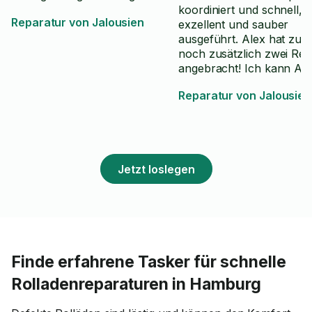
koordiniert und schnell,
Reparatur von Jalousien
exzellent und sauber
ausgeführt. Alex hat zu
noch zusätzlich zwei Reg
angebracht! Ich kann Ale
jeder Hinsicht weiteremp
Reparatur von Jalousien
und würde ihn auch wied
buchen!
Jetzt loslegen
Finde erfahrene Tasker für schnelle
Rolladenreparaturen in Hamburg