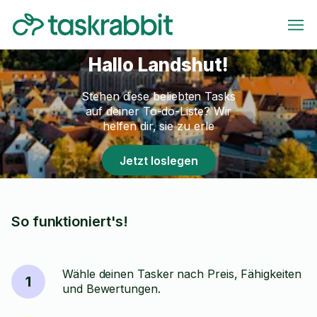
Hallo Landshut!
Stehen diese beliebten Tasks
auf deiner To-do-Liste? Wir
helfen dir, sie zu erle
Jetzt loslegen
So funktioniert's!
Wähle deinen Tasker nach Preis, Fähigkeiten
1
und Bewertungen.