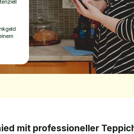
enziell
inkgeld
 einem
ied mit professioneller Teppic