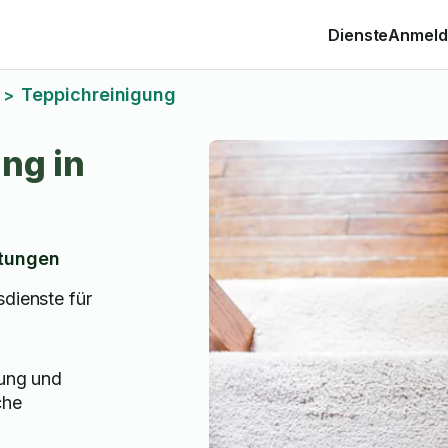
Dienste
Anmelde
Teppichreinigung
>
ng in
tungen
sdienste für
gung und
che