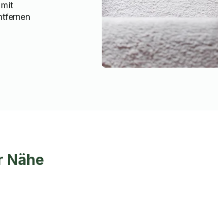
 mit
ntfernen
r Nähe