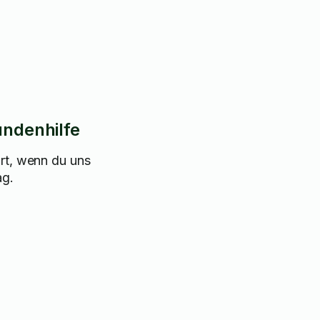
undenhilfe
rt, wenn du uns
ag.