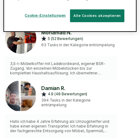
„Ich habe umfassende Erfahrung in der Entsorgung von
Müll und Möbeln. Seit mehreren Jahren unterstütze ich
Kunden dabei, ihre Gegenstände schnell, zuverlässig
Cookie-Einstellungen
Alle Cookies akzeptieren
und ordentlich zu entsorgen. Ich arbeite sauber,
pünktlich und mit dem nötigen Respekt für Ihr Zuhause.
Eigenes Werkzeug bringe ich mit, und ich verfüge über
Mohamad N.
ein eigenes Auto. Bei Bedarf kann ich auch einen
5 (52 Bewertungen)
Transporter mieten – die Kosten dafür werden
transparent mit dem Kunden abgerechnet. Wenn Sie
63 Tasks in der Kategorie entrümpelung
jemanden suchen, der zuverlässig und ef
3,5-t-Möbelkoffer mit Ladebordwand, eigener BSR-
Zugang. Von einzelnen Möbelstücken bis zur
kompletten Haushaltsauflösung. Ich übernehme:
Ausräumen, Tragen, Verladen, fachgerechte
Entsorgung. Sperrmüll, Möbel, Elektrogeräte, Keller-
und Dachbodenauflösung. Besenreine Übergabe.
Damian R.
Entsorgungsnachweis erhalten Sie von mir. BSR-Gebühr
4.9 (48 Bewertungen)
wird nach Gewicht berechnet und 1:1 ohne Aufschlag
394 Tasks in der Kategorie
weitergegeben. Zweiter registrierter Tasker auf
entrümpelung
Wunsch, vorab im Chat. Deutsch, Englisch, Arabisch.
Hallo ich habe 4 Jahre Erfahrung als Umzugshelfer und
habe einen eigenen Transporter. Ich habe Erfahrung in
der fachgerechte Entsorgung von Möbel, Sperrmüll,
Elektrogeräte und Altholz