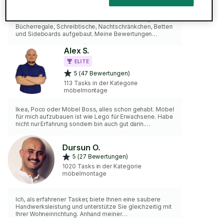
Als erfahrener Tasker habe viele PAX Schränke,
Bücherregale, Schreibtische, Nachtschränkchen, Betten
und Sideboards aufgebaut. Meine Bewertungen
sprechen für mich. Ich bin genau, tüchtig und habe mein
eigenes Werkzeug sowie Erfahrung mit Produkten von
Alex S.
IKEA, Porta und Otto. Ich bringe ein Lächeln 😊, eine
ELITE
positive Einstellung und (wenn du magst) coole Musik🎶
oder ein nettes Gespräch mit.
5 (47 Bewertungen)
113 Tasks in der Kategorie
möbelmontage
Ikea, Poco oder Möbel Boss, alles schon gehabt. Möbel
für mich aufzubauen ist wie Lego für Erwachsene. Habe
nicht nur Erfahrung sondern bin auch gut darin.
Handwerklich arbeiten ist bei uns in der Familie seit
Generationen eine Tradition
Dursun O.
5 (27 Bewertungen)
1020 Tasks in der Kategorie
möbelmontage
Ich, als erfahrener Tasker, biete Ihnen eine saubere
Handwerksleistung und unterstütze Sie gleichzeitig mit
Ihrer Wohneinrichtung. Anhand meiner