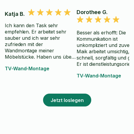
Dorothee G.
Katja B.
Ich kann den Task sehr
empfehlen. Er arbeitet sehr
Besser als erhofft: Die
sauber und ich war sehr
Kommunikation ist
zufrieden mit der
unkompliziert und zuverlä
Wandmontage meiner
Maik arbeitet umsichtig,
Möbelstücke. Haben uns über
schnell, sorgfältig und g
einen Übersetzer nett
Er ist dienstleistungsorient
TV-Wand-Montage
unterhalten können. Er war
Danke 🤩!
sehr pünktlich vor Ort.
TV-Wand-Montage
Jetzt loslegen