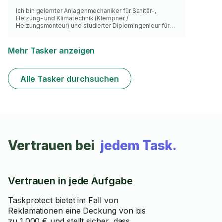
Ich bin gelernter Anlagenmechaniker für Sanitär-,
Heizung- und Klimatechnik (Klempner /
Heizungsmonteur) und studierter Diplomingenieur für
Versorgungs- und Umwelttechnik. Seit 2016 bin ich
Selbstständig als Handwerker und habe schon so
ziemlich alles auf Baustelle gemacht. Werkzeug und
Mehr Tasker anzeigen
Expertise bringe ich natürlich mit zu dir. :)
Alle Tasker durchsuchen
Vertrauen bei
jedem Task.
Vertrauen in jede Aufgabe
Taskprotect bietet im Fall von
Reklamationen eine Deckung von bis
zu 1.000 € und stellt sicher, dass