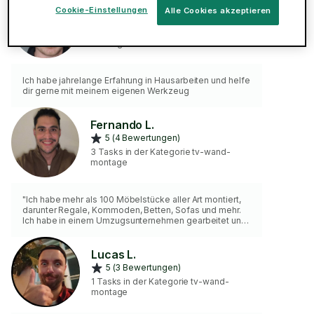
Franco G.
Cookie-Einstellungen
Alle Cookies akzeptieren
5 (7 Bewertungen)
1 Tasks in der Kategorie tv-wand-
montage
Ich habe jahrelange Erfahrung in Hausarbeiten und helfe
dir gerne mit meinem eigenen Werkzeug
Fernando L.
5 (4 Bewertungen)
3 Tasks in der Kategorie tv-wand-
montage
"Ich habe mehr als 100 Möbelstücke aller Art montiert,
darunter Regale, Kommoden, Betten, Sofas und mehr.
Ich habe in einem Umzugsunternehmen gearbeitet und
verfüge daher nicht nur über Erfahrung im Möbelaufbau,
sondern auch im sorgfältigen Umgang mit Möbeln. Ich
bringe alle notwendigen Werkzeuge mit und arbeite
Lucas L.
schnell und präzise. Am Ende hinterlasse ich alles
5 (3 Bewertungen)
sauber und ordentlich, damit du dich um nichts
1 Tasks in der Kategorie tv-wand-
kümmern musst. Bereit, dir bei deinem Projekt zu helfen
montage