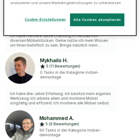
Florian P.
analysieren und unsere Marketingbemühungen zu unterstützen.
5 (13 Bewertungen)
92 Tasks in der Kategorie möbel-
demontage
Cookie-Einstellungen
Alle Cookies akzeptieren
Ich habe mehrere Jahre Erfahrung im Aufbau von
diversen Möbelstücken. Gerne nutze ich mein Wissen
um Ihnen behilflich zu sein. Bringe natürlich mein
eigenes Werkzeug mit. Für kleinere arbeiten, habe ich
auch in den Abendstunden freie Termine. Freue mich
auf die Zusammenarbeit. LG Florian
Mykhailo H.
5 (11 Bewertungen)
0 Tasks in der Kategorie möbel-
demontage
Ich habe drei Jahre Erfahrung. Ich besitze mein eigenes
Werkzeug. Ich arbeite allein und montiere Möbel
sorgfältig und effizient. Ich montiere alle Möbel selbst.
Mohammed A.
5 (9 Bewertungen)
90 Tasks in der Kategorie möbel-
demontage