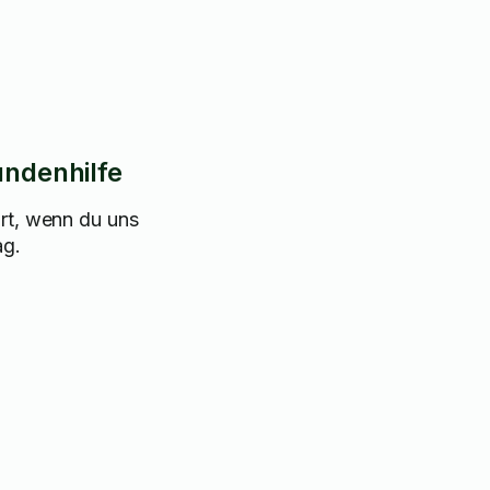
undenhilfe
rt, wenn du uns
ag.