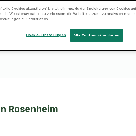
 „Alle Cookies akzeptieren“ klickst, stimmst du der Speicherung von Cookies au
m die Websitenavigation zu verbessern, die Websitenutzung zu analysieren und 
ngene Sofas,
emühungen zu unterstützen.
nd IKEA Möbel.
Cookie-Einstellungen
Alle Cookies akzeptieren
in Rosenheim