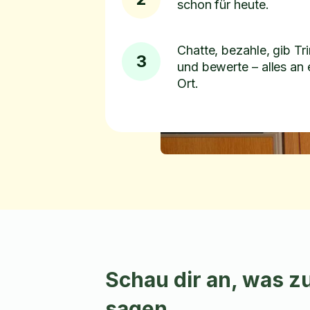
schon für heute.
Chatte, bezahle, gib Tr
3
und bewerte – alles an
Ort.
Schau dir an, was 
sagen