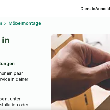
Dienste
Anmelde
m
Möbelmontage
>
 in
tungen
nur ein paar
vice in deiner
eln, unter
tallation oder