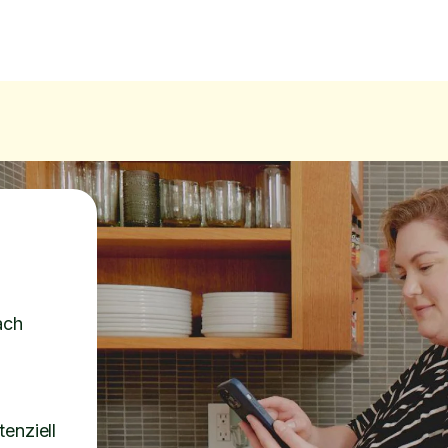
ach
enziell