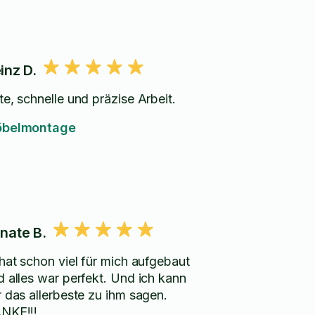
inz D.
te, schnelle und präzise Arbeit.
belmontage
nate B.
 hat schon viel für mich aufgebaut
d alles war perfekt. Und ich kann
r das allerbeste zu ihm sagen.
NKE!!!