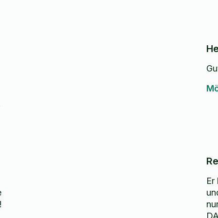
He
Gu
Mö
!
Re
Er
e
un
!
nu
DA