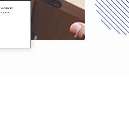
f deinem
unsere