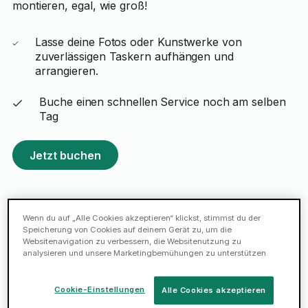
montieren, egal, wie groß!
Lasse deine Fotos oder Kunstwerke von
zuverlässigen Taskern aufhängen und
arrangieren.
Buche einen schnellen Service noch am selben
Tag
Jetzt buchen
Wenn du auf „Alle Cookies akzeptieren“ klickst, stimmst du der
Speicherung von Cookies auf deinem Gerät zu, um die
Websitenavigation zu verbessern, die Websitenutzung zu
Empfohlene Tasker in Stuttgart
analysieren und unsere Marketingbemühungen zu unterstützen.
Mehmet S.
Cookie-Einstellungen
Alle Cookies akzeptieren
4.9 (41 Bewertungen)