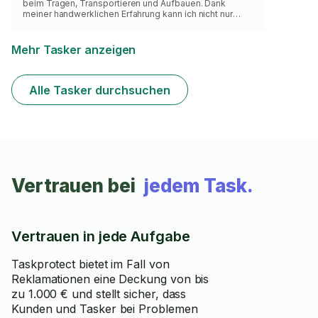
beim Tragen, Transportieren und Aufbauen. Dank
meiner handwerklichen Erfahrung kann ich nicht nur
Kisten und Möbel sicher bewegen, sondern auch Möbel
schnell abbauen und wieder aufbauen. Pünktlichkeit,
sorgfältiger Umgang mit deinem Eigentum und
Mehr Tasker anzeigen
tatkräftige Unterstützung sind für mich
selbstverständlich.
Alle Tasker durchsuchen
Vertrauen bei
jedem Task.
Vertrauen in jede Aufgabe
Taskprotect bietet im Fall von
Reklamationen eine Deckung von bis
zu 1.000 € und stellt sicher, dass
Kunden und Tasker bei Problemen