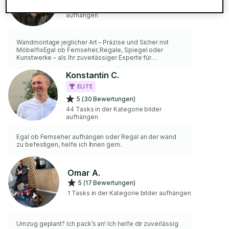
62 Tasks in der Kategorie bilder
aufhängen
Wandmontage jeglicher Art – Präzise und Sicher mit
MöbelfixEgal ob Fernseher, Regale, Spiegel oder
Kunstwerke – als Ihr zuverlässiger Experte für
Wandmontagen jeglicher Art sorge ich persönlich dafür,
dass Ihre Gegenstände sicher und stabil an der Wand
Konstantin C.
befestigt sind. Mit professionellen Geräten und der
ELITE
richtigen Verschraubung biete ich Ihnen einen
erstklassigen Service.Meine Wandmontage-Leistungen
5 (30 Bewertungen)
umfassen:Fernseher: Sichere und präzise Montage,
44 Tasks in der Kategorie bilder
damit Ihr Fernseher perfekt sitzt.Regale: Stabile
aufhängen
Egal ob Fernseher aufhängen oder Regal an der wand
zu befestigen, helfe ich Ihnen gern.
Omar A.
5 (17 Bewertungen)
1 Tasks in der Kategorie bilder aufhängen
Umzug geplant? Ich pack’s an! Ich helfe dir zuverlässig