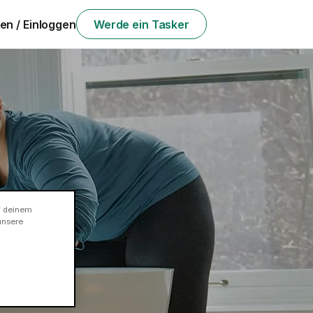
n / Einloggen
Werde ein Tasker
nmalige oder
f deinem
unsere