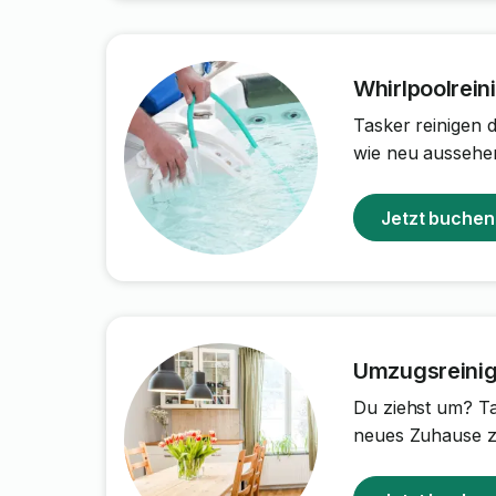
Whirlpoolrein
Tasker reinigen 
wie neu aussehe
Jetzt buchen
Umzugsreini
Du ziehst um? Ta
neues Zuhause 