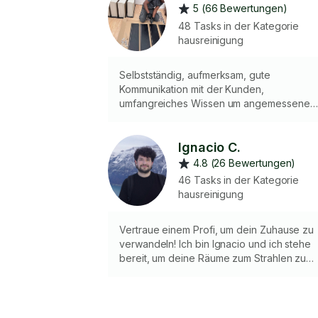
5 (66 Bewertungen)
48 Tasks in der Kategorie
hausreinigung
Selbstständig, aufmerksam, gute
Kommunikation mit der Kunden,
umfangreiches Wissen um angemessene
Hygienestandards, Handlung und pflege
von reinigungsgeräte und ordentlich.Ich
Ignacio C.
habe meine eigene Reinigungsmittel etc.
4.8 (26 Bewertungen)
46 Tasks in der Kategorie
hausreinigung
Vertraue einem Profi, um dein Zuhause zu
verwandeln! Ich bin Ignacio und ich stehe
bereit, um deine Räume zum Strahlen zu
bringen! Mit meiner Erfahrung und Hingab
garantiere ich eine makellose Reinigung,
die deine Erwartungen übertreffen wird.
Buche mich über Taskr und entdecke den