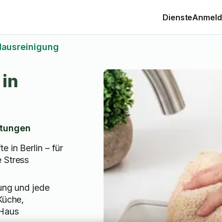
Dienste
Anmelde
ausreinigung
 in
tungen
e in Berlin – für
 Stress
ung und jede
Küche,
 Haus