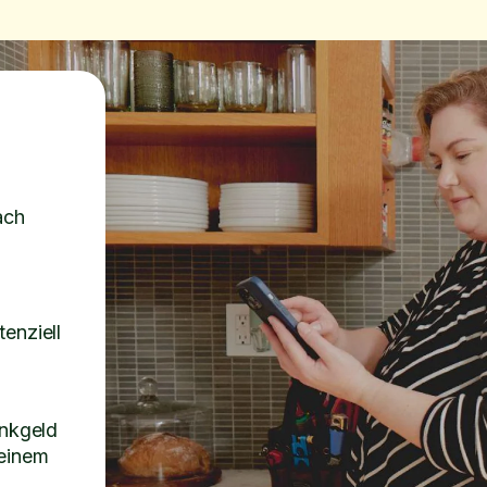
ach
enziell
inkgeld
 einem