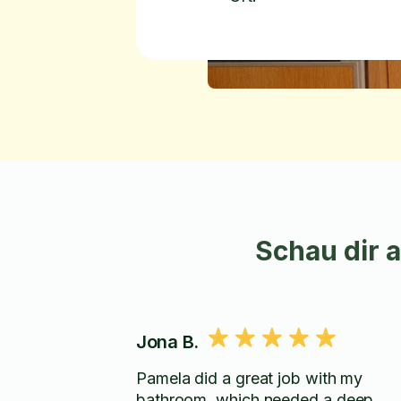
Schau dir 
Jona B.
Pamela did a great job with my
bathroom, which needed a deep