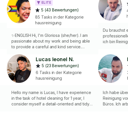
ELITE
5 (43 Bewertungen)
85 Tasks in der Kategorie
hausreinigung
Du brauchst 
✨ENGLISH Hi, I'm Gloriosa (she/her). I am
professionell
passionate about my work and being able
ich bin Reini
to provide a careful and kind service.
Sauberkeit u
LGBTQI+, POC, neurodivergent and PWD
man kaum hin
inclusive. NOTE: I don’t provide cleaning
Lucas leonel N.
Glaswerkzeug
products. _____________ ✨DEUTSCH Hallo, ich
Küchen und B
5 (23 Bewertungen)
bin Gloriosa (sie/ihr). Ich bin begeistert von
immer dabei.
6 Tasks in der Kategorie
meiner Arbeit und biete Ihnen einen
sowie Fettrü
hausreinigung
sorgfältigen und freundlichen Service.
Mein Erfolg i
LGBTQI+, POC, neurodivergent und
Gesicht zu z
Menschen mit Behinderung inklusive.
Hello my name is Lucas, I have experience
Ich habe über
HINWEIS: Ich biete keine
in the task of hotel cleaning for 1 year, I
Reinigung v
Reinigungsprodukte an.
consider myself a detail-oriented and tidy
Büros. Ich ar
e
person, satisfaction and trust towards the
und achte auf
client is the key to a good job done 🙂
eigenen Reini
falls gewünsc
Kundenzufrie