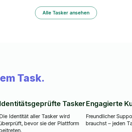
an erster Stel
vorab für spe
Alle Tasker ansehen
dem Task.
Identitätsgeprüfte Tasker
Engagierte K
Die Identität aller Tasker wird
Freundlicher Suppo
überprüft, bevor sie der Plattform
brauchst – jeden T
beitreten.