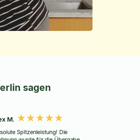
erlin sagen
ex M.
solute Spitzenleistung! Die
hnung wurde für die Übergabe