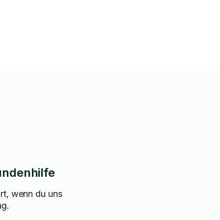
le – bitte kontaktieren Sie mich
zielle Reinigungsaufträge.
undenhilfe
rt, wenn du uns
ag.