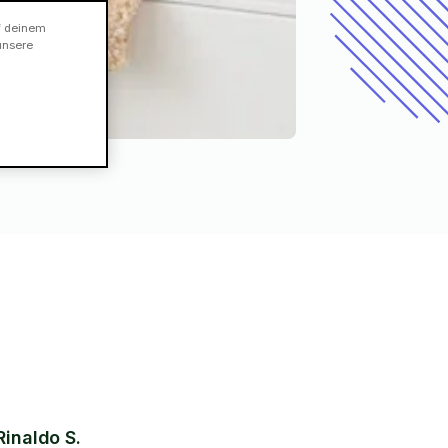
f deinem
unsere
Rinaldo S.