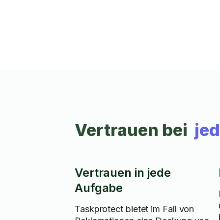
Unterschied, den ich in deinem Leben
machen kann!
Vertrauen bei
je
Vertrauen in jede
Aufgabe
Taskprotect bietet im Fall von