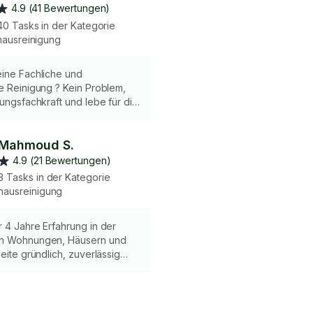
4.9 (41 Bewertungen)
40 Tasks in der Kategorie
hausreinigung
eine Fachliche und
e Reinigung ? Kein Problem,
gungsfachkraft und lebe für die
nd hab Auge für Details wo
schaut. Ich habe von
Mahmoud S.
 (Schleifzeug) bis hin zum
adreinigung Chemikaliens
4.9 (21 Bewertungen)
 Ich kann Kalkrückstände
3 Tasks in der Kategorie
ckstände problemlos lösen.
hausreinigung
st es, Menschen ein Lächeln ins
aubern.
 4 Jahre Erfahrung in der
on Wohnungen, Häusern und
beite gründlich, zuverlässig
 jedes Detail. Ich bringe meine
gungsmittel und Geräte mit,
ht. Sauberkeit und
denheit stehen für mich immer