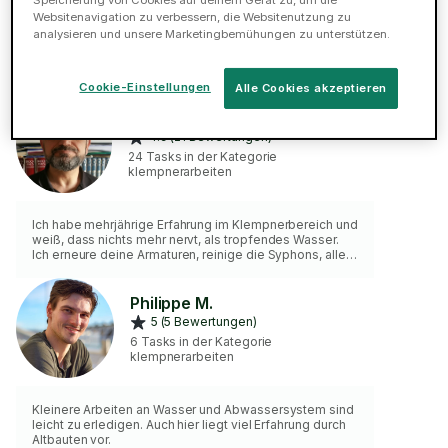
klempnerarbeiten
Websitenavigation zu verbessern, die Websitenutzung zu
analysieren und unsere Marketingbemühungen zu unterstützen.
Weder eine undichte Toilettenspülung, verstopfter
Abfluss noch Austausch einer Waschbeckenarmatur
sollten dich ärgern. Diese Arbeiten im Sanitärbereich
werden zu deiner vollsten Zufriedenheit ausgeführt.
Cookie-Einstellungen
Alle Cookies akzeptieren
Alle nötigen Werkzeuge und Materialien bringe ich mit.
Sie müssen nichts vorhalten. Ich berechne einmalig 20 €
Alpaslan A.
für die Anfahrt. Lassen Sie sich von meinem Vollservice
4.9 (21 Bewertungen)
überzeugen.
24 Tasks in der Kategorie
klempnerarbeiten
Ich habe mehrjährige Erfahrung im Klempnerbereich und
weiß, dass nichts mehr nervt, als tropfendes Wasser.
Ich erneure deine Armaturen, reinige die Syphons, alles
was in Küche, Bad oder WC anfällt.
Philippe M.
5 (5 Bewertungen)
6 Tasks in der Kategorie
klempnerarbeiten
Kleinere Arbeiten an Wasser und Abwassersystem sind
leicht zu erledigen. Auch hier liegt viel Erfahrung durch
Altbauten vor.