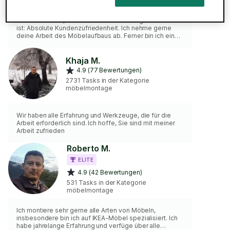
möbelmontage
Hallo Sebastian, bitte um erneute Buchung. Mein Moto
ist: Absolute Kundenzufriedenheit. Ich nehme gerne
deine Arbeit des Möbelaufbaus ab. Ferner bin ich ein
IKEA SKYTTA Experte. Deine Möbel werden prezise
und fachgerecht aufgebaut. Alle nötigen Werkzeuge
und Materialien bringe ich mit. Sie müssen nichts
Khaja M.
vorhalten. Ich berechne einmalig 20 € für die Anfahrt.
4.9 (77 Bewertungen)
Lassen Sie sich von meinem Vollservice überzeugen.
2731 Tasks in der Kategorie
möbelmontage
Wir haben alle Erfahrung und Werkzeuge, die für die
Arbeit erforderlich sind. Ich hoffe, Sie sind mit meiner
Arbeit zufrieden
Roberto M.
ELITE
4.9 (42 Bewertungen)
531 Tasks in der Kategorie
möbelmontage
Ich montiere sehr gerne alle Arten von Möbeln,
insbesondere bin ich auf IKEA-Möbel spezialisiert. Ich
habe jahrelange Erfahrung und verfüge über alle