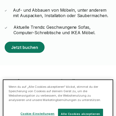
Auf- und Abbauen von Möbeln, unter anderem
mit Auspacken, Installation oder Saubermachen.
Aktuelle Trends: Geschwungene Sofas,
Computer-Schreibtische und IKEA Möbel.
Jetzt buchen
Empfohlene Tasker in Köln
Wenn du auf „Alle Cookies akzeptieren“ klickst, stimmst du der
Speicherung von Cookies auf deinem Gerät zu, um die
Ali A.
Websitenavigation zu verbessern, die Websitenutzung zu
analysieren und unsere Marketingbemühungen zu unterstützen.
ELITE
5 (139 Bewertungen)
238 Tasks in der Kategorie
Cookie-Einstellungen
Alle Cookies akzeptieren